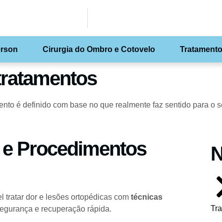
erson
Cirurgia do Ombro e Cotovelo
Tratament
 tratamentos
mento é definido com base no que realmente faz sentido para o 
 e Procedimentos
N
el tratar dor e lesões ortopédicas com
técnicas
Tr
segurança e recuperação rápida.