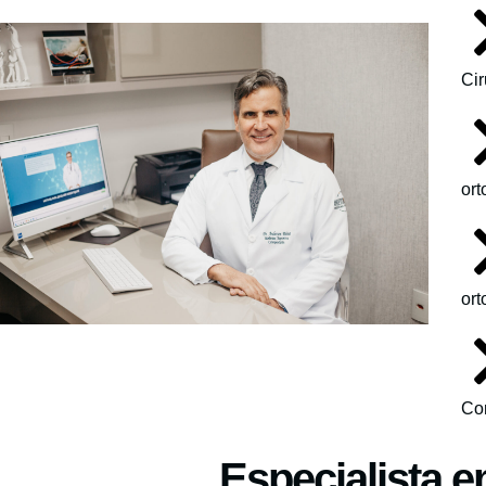
Cir
ort
ort
Co
Especialista e