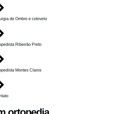
urgia de Ombro e cotovelo
opedista Ribeirão Preto
opedista Montes Claros
ntato
m ortopedia