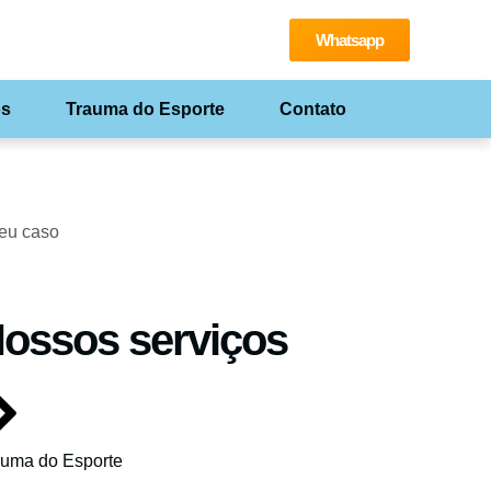
Whatsapp
os
Trauma do Esporte
Contato
seu caso
ossos serviços
auma do Esporte